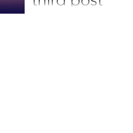
To create your third blog post, click here t
open the Blog Manager. Edit your
Published Post entitled 'This is the title of
your third...