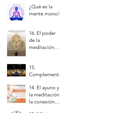
¿Qué es la
mente mono?
16. El poder
de la
meditación
diaria
15.
Complementa
ndo la
14. El ayuno y
Meditación
la meditación
la conexión
con lo divino.