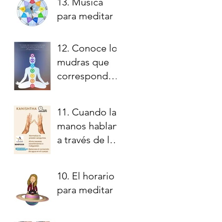
13. Música
para meditar
12. Conoce los
mudras que
corresponden
a cada chakra
11. Cuando las
manos hablan
a través de la
meditación
10. El horario
para meditar