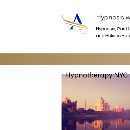
Hypnosis w
Hypnosis, Past L
and Holistic He
Hypnotherapy NYC B