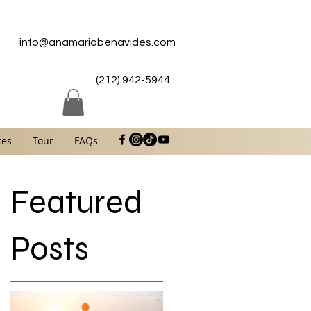
info@anamariabenavides.com
(212) 942-5944
ces
Tour
FAQs
Featured
Posts