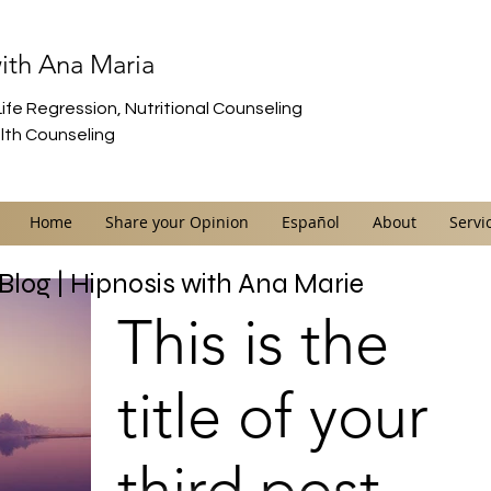
ith Ana Maria
ife Regression, Nutritional Counseling
alth Counseling
Home
Share your Opinion
Español
About
Servi
log | Hipnosis with Ana Marie
This is the
title of your
third post