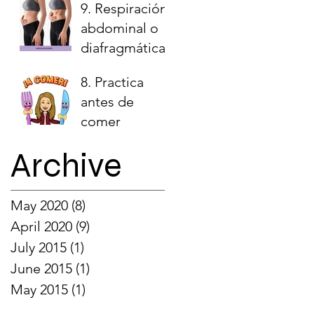
9. Respiración
abdominal o
diafragmática.
8. Practica
antes de
comer
Archive
May 2020
(8)
8 posts
April 2020
(9)
9 posts
July 2015
(1)
1 post
June 2015
(1)
1 post
May 2015
(1)
1 post