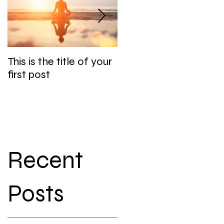
o
This is the title of your
This is the title of your
first post
second post
Recent
Posts